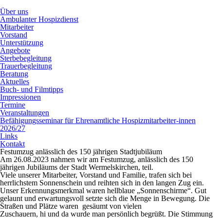
Über uns
Ambulanter Hospizdienst
Mitarbeiter
Vorstand
Unterstützung
Angebote
Sterbebegleitung
Trauerbegleitung
Beratung
Aktuelles
Buch- und Filmtipps
Impressionen
Termine
Veranstaltungen
Befähigungsseminar für Ehrenamtliche Hospizmitarbeiter-innen
2026/27
Links
Kontakt
Festumzug anlässlich des 150 jährigen Stadtjubiläum
Am 26.08.2023 nahmen wir am Festumzug, anlässlich des 150
jährigen Jubiläums der Stadt Wermelskirchen, teil.
Viele unserer Mitarbeiter, Vorstand und Familie, trafen sich bei
herrlichstem Sonnenschein und reihten sich in den langen Zug ein.
Unser Erkennungsmerkmal waren hellblaue „Sonnenschirme“. Gut
gelaunt und erwartungsvoll setzte sich die Menge in Bewegung. Die
Straßen und Plätze waren gesäumt von vielen
Zuschauern, hi und da wurde man persönlich begrüßt. Die Stimmung