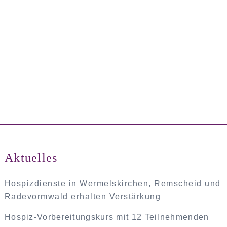
Über uns
Aktuelles
Angebote
Ambulanter Hospizdienst
Aktuelles
Mitarbeiter
Sterbebegleitung
Hospizdienste in Wermelskirchen, Remscheid und
Termine
Radevormwald erhalten Verstärkung
Vorstand
Trauerbegleitung
Buch- und Filmtipps
Links
Unterstützung
Beratung
Impressionen
Veranstaltungen
Hospiz-Vorbereitungskurs mit 12 Teilnehmenden