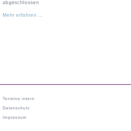
abgeschlossen
Kontakt
Befähigungsseminar für Ehrenamtliche
Hospizmitarbeiter-innen 2026/27
Mehr erfahren …
Termine intern
Datenschutz
Impressum